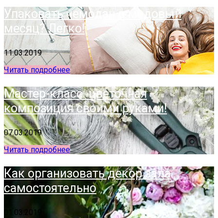
Упаковать чемодан в медовый
месяц? Легко!
11.03.2019
Читать подробнее
Мастер-класс: цветочная
композиция своими руками!
07.03.2019
Читать подробнее
Как организовать декор зала
самостоятельно
01.03.2019