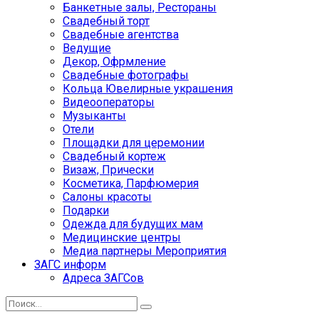
Банкетные залы, Рестораны
Свадебный торт
Свадебные агентства
Ведущие
Декор, Офрмление
Свадебные фотографы
Кольца Ювелирные украшения
Видеооператоры
Музыканты
Отели
Площадки для церемонии
Свадебный кортеж
Визаж, Прически
Косметика, Парфюмерия
Салоны красоты
Подарки
Одежда для будущих мам
Медицинские центры
Медиа партнеры Мероприятия
ЗАГС информ
Адреса ЗАГСов