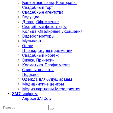
Банкетные залы, Рестораны
Свадебный торт
Свадебные агентства
Ведущие
Декор, Офрмление
Свадебные фотографы
Кольца Ювелирные украшения
Видеооператоры
Музыканты
Отели
Площадки для церемонии
Свадебный кортеж
Визаж, Прически
Косметика, Парфюмерия
Салоны красоты
Подарки
Одежда для будущих мам
Медицинские центры
Медиа партнеры Мероприятия
ЗАГС информ
Адреса ЗАГСов