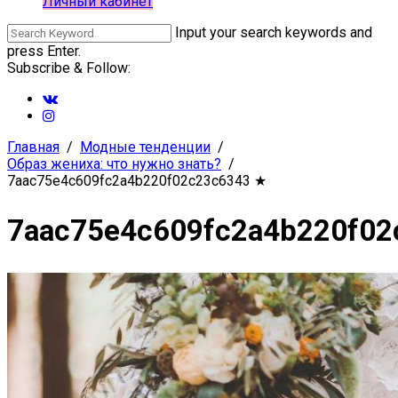
Личный кабинет
Input your search keywords and
press Enter.
Subscribe & Follow:
Главная
Модные тенденции
Образ жениха: что нужно знать?
7aac75e4c609fc2a4b220f02c23c6343
★
7aac75e4c609fc2a4b220f02