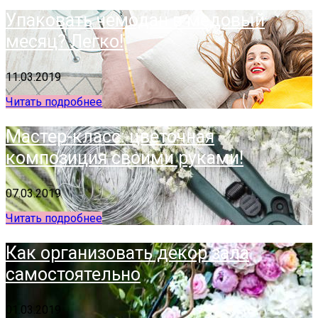
Упаковать чемодан в медовый
месяц? Легко!
11.03.2019
Читать подробнее
Мастер-класс: цветочная
композиция своими руками!
07.03.2019
Читать подробнее
Как организовать декор зала
самостоятельно
01.03.2019