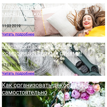
Упаковать чемодан в медовый
месяц? Легко!
11.03.2019
Читать подробнее
Мастер-класс: цветочная
композиция своими руками!
07.03.2019
Читать подробнее
Как организовать декор зала
самостоятельно
01.03.2019