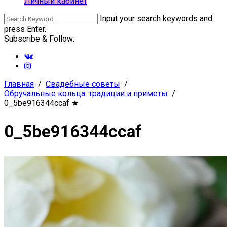
Личный кабинет
Input your search keywords and
press Enter.
Subscribe & Follow:
Главная
Свадебные советы
Обручальные кольца: традиции и приметы
0_5be916344ccaf
★
0_5be916344ccaf