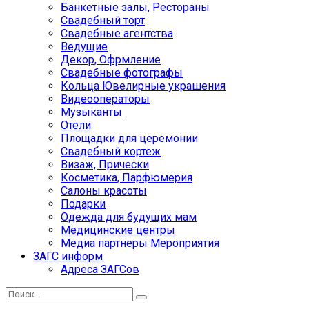
Банкетные залы, Рестораны
Свадебный торт
Свадебные агентства
Ведущие
Декор, Офрмление
Свадебные фотографы
Кольца Ювелирные украшения
Видеооператоры
Музыканты
Отели
Площадки для церемонии
Свадебный кортеж
Визаж, Прически
Косметика, Парфюмерия
Салоны красоты
Подарки
Одежда для будущих мам
Медицинские центры
Медиа партнеры Мероприятия
ЗАГС информ
Адреса ЗАГСов