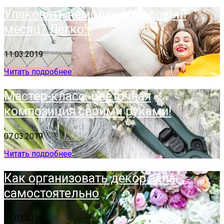
Упаковать чемодан в медовый
месяц? Легко!
11.03.2019
Читать подробнее
Мастер-класс: цветочная
композиция своими руками!
07.03.2019
Читать подробнее
Как организовать декор зала
самостоятельно
01.03.2019