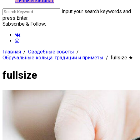
Личный кабинет
Input your search keywords and
press Enter.
Subscribe & Follow:
Главная
Свадебные советы
Обручальные кольца: традиции и приметы
fullsize
★
fullsize