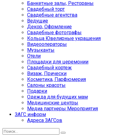
Банкетные залы, Рестораны
Свадебный торт
Свадебные агентства
Ведущие
Декор, Офрмление
Свадебные фотографы
Кольца Ювелирные украшения
Видеооператоры
Музыканты
Отели
Площадки для церемонии
Свадебный кортеж
Визаж, Прически
Косметика, Парфюмерия
Салоны красоты
Подарки
Одежда для будущих мам
Медицинские центры
Медиа партнеры Мероприятия
ЗАГС информ
Адреса ЗАГСов