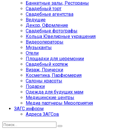
Банкетные залы, Рестораны
Свадебный торт
Свадебные агентства
Ведущие
Декор, Офрмление
Свадебные фотографы
Кольца Ювелирные украшения
Видеооператоры
Музыканты
Отели
Площадки для церемонии
Свадебный кортеж
Визаж, Прически
Косметика, Парфюмерия
Салоны красоты
Подарки
Одежда для будущих мам
Медицинские центры
Медиа партнеры Мероприятия
ЗАГС информ
Адреса ЗАГСов