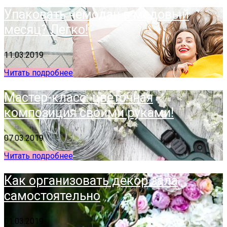
Упаковать чемодан в медовый
месяц? Легко!
11.03.2019
Читать подробнее
Мастер-класс: цветочная
композиция своими руками!
07.03.2019
Читать подробнее
Как организовать декор зала
самостоятельно
01.03.2019