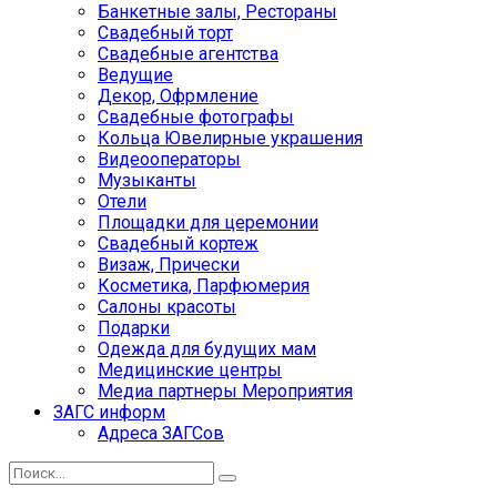
Банкетные залы, Рестораны
Свадебный торт
Свадебные агентства
Ведущие
Декор, Офрмление
Свадебные фотографы
Кольца Ювелирные украшения
Видеооператоры
Музыканты
Отели
Площадки для церемонии
Свадебный кортеж
Визаж, Прически
Косметика, Парфюмерия
Салоны красоты
Подарки
Одежда для будущих мам
Медицинские центры
Медиа партнеры Мероприятия
ЗАГС информ
Адреса ЗАГСов