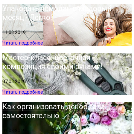
Упаковать чемодан в медовый
месяц? Легко!
11.03.2019
Читать подробнее
Мастер-класс: цветочная
композиция своими руками!
07.03.2019
Читать подробнее
Как организовать декор зала
самостоятельно
01.03.2019