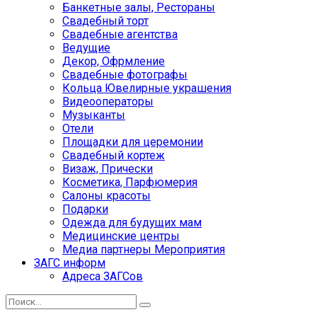
Банкетные залы, Рестораны
Свадебный торт
Свадебные агентства
Ведущие
Декор, Офрмление
Свадебные фотографы
Кольца Ювелирные украшения
Видеооператоры
Музыканты
Отели
Площадки для церемонии
Свадебный кортеж
Визаж, Прически
Косметика, Парфюмерия
Салоны красоты
Подарки
Одежда для будущих мам
Медицинские центры
Медиа партнеры Мероприятия
ЗАГС информ
Адреса ЗАГСов