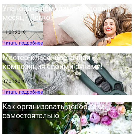
Упаковать чемодан в медовый
месяц? Легко!
11.03.2019
Читать подробнее
Мастер-класс: цветочная
композиция своими руками!
07.03.2019
Читать подробнее
Как организовать декор зала
самостоятельно
01.03.2019