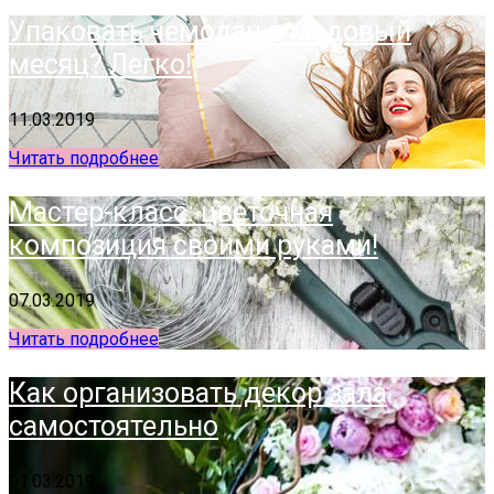
Упаковать чемодан в медовый
месяц? Легко!
11.03.2019
Читать подробнее
Мастер-класс: цветочная
композиция своими руками!
07.03.2019
Читать подробнее
Как организовать декор зала
самостоятельно
01.03.2019