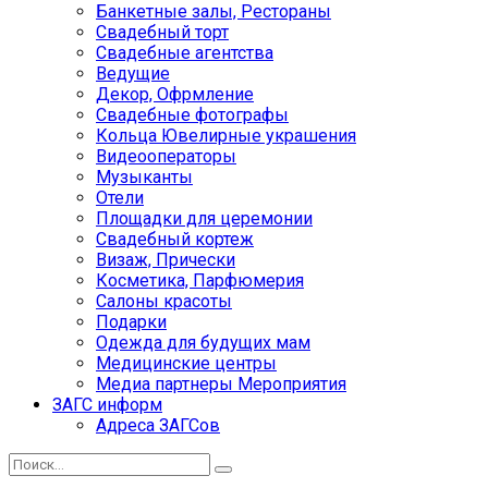
Банкетные залы, Рестораны
Свадебный торт
Свадебные агентства
Ведущие
Декор, Офрмление
Свадебные фотографы
Кольца Ювелирные украшения
Видеооператоры
Музыканты
Отели
Площадки для церемонии
Свадебный кортеж
Визаж, Прически
Косметика, Парфюмерия
Салоны красоты
Подарки
Одежда для будущих мам
Медицинские центры
Медиа партнеры Мероприятия
ЗАГС информ
Адреса ЗАГСов