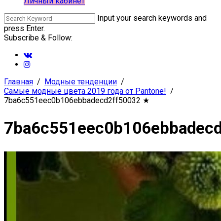
Личный кабинет
Input your search keywords and
press Enter.
Subscribe & Follow:
Главная
Модные тенденции
Самые модные цвета 2019 года от Pantone!
7ba6c551eec0b106ebbadecd2ff50032
★
7ba6c551eec0b106ebbadecd