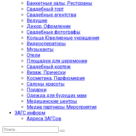
Банкетные залы, Рестораны
Свадебный торт
Свадебные агентства
Ведущие
Декор, Офрмление
Свадебные фотографы
Кольца Ювелирные украшения
Видеооператоры
Музыканты
Отели
Площадки для церемонии
Свадебный кортеж
Визаж, Прически
Косметика, Парфюмерия
Салоны красоты
Подарки
Одежда для будущих мам
Медицинские центры
Медиа партнеры Мероприятия
ЗАГС информ
Адреса ЗАГСов