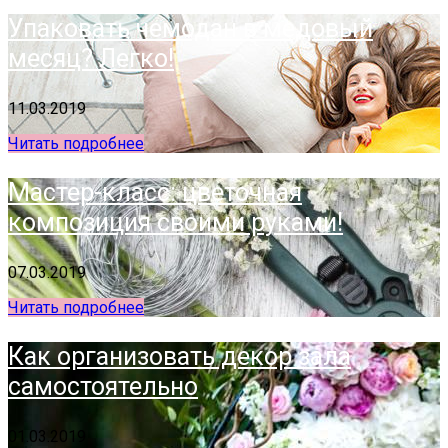
Упаковать чемодан в медовый
месяц? Легко!
11.03.2019
Читать подробнее
Мастер-класс: цветочная
композиция своими руками!
07.03.2019
Читать подробнее
Как организовать декор зала
самостоятельно
01.03.2019