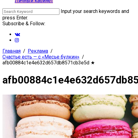
Личный кабинет
Input your search keywords and
press Enter.
Subscribe & Follow:
Главная
Реклама
Счастье есть — с «Месье булкин»
afb00884c1e4e632d657db8571cb3e5d
★
afb00884c1e4e632d657db8