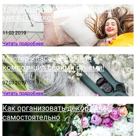
Упаковать чемодан в медовый
месяц? Легко!
11.03.2019
Читать подробнее
Мастер-класс: цветочная
композиция своими руками!
07.03.2019
Читать подробнее
Как организовать декор зала
самостоятельно
01.03.2019