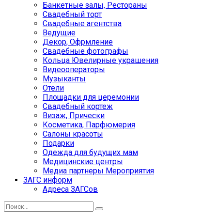
Банкетные залы, Рестораны
Свадебный торт
Свадебные агентства
Ведущие
Декор, Офрмление
Свадебные фотографы
Кольца Ювелирные украшения
Видеооператоры
Музыканты
Отели
Площадки для церемонии
Свадебный кортеж
Визаж, Прически
Косметика, Парфюмерия
Салоны красоты
Подарки
Одежда для будущих мам
Медицинские центры
Медиа партнеры Мероприятия
ЗАГС информ
Адреса ЗАГСов