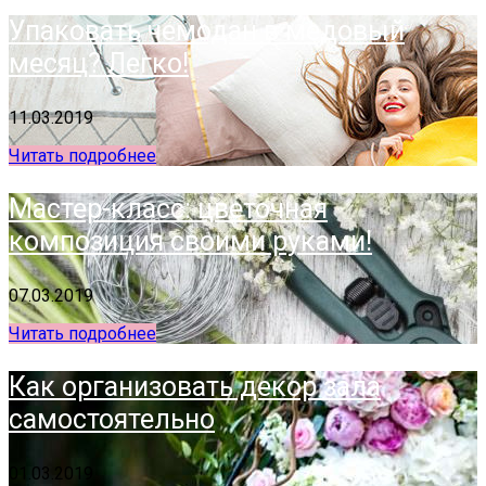
Упаковать чемодан в медовый
месяц? Легко!
11.03.2019
Читать подробнее
Мастер-класс: цветочная
композиция своими руками!
07.03.2019
Читать подробнее
Как организовать декор зала
самостоятельно
01.03.2019