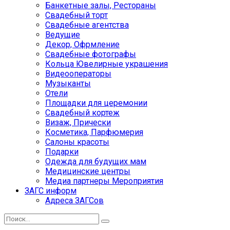
Банкетные залы, Рестораны
Свадебный торт
Свадебные агентства
Ведущие
Декор, Офрмление
Свадебные фотографы
Кольца Ювелирные украшения
Видеооператоры
Музыканты
Отели
Площадки для церемонии
Свадебный кортеж
Визаж, Прически
Косметика, Парфюмерия
Салоны красоты
Подарки
Одежда для будущих мам
Медицинские центры
Медиа партнеры Мероприятия
ЗАГС информ
Адреса ЗАГСов