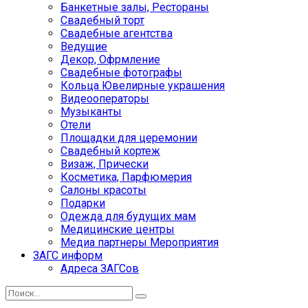
Банкетные залы, Рестораны
Свадебный торт
Свадебные агентства
Ведущие
Декор, Офрмление
Свадебные фотографы
Кольца Ювелирные украшения
Видеооператоры
Музыканты
Отели
Площадки для церемонии
Свадебный кортеж
Визаж, Прически
Косметика, Парфюмерия
Салоны красоты
Подарки
Одежда для будущих мам
Медицинские центры
Медиа партнеры Мероприятия
ЗАГС информ
Адреса ЗАГСов