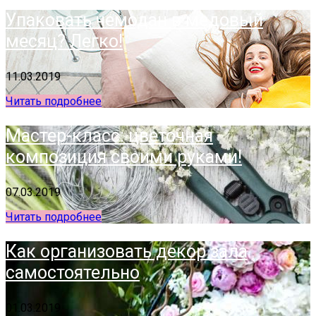
Упаковать чемодан в медовый
месяц? Легко!
11.03.2019
Читать подробнее
Мастер-класс: цветочная
композиция своими руками!
07.03.2019
Читать подробнее
Как организовать декор зала
самостоятельно
01.03.2019