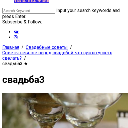
Личный кабинет
Input your search keywords and
press Enter.
Subscribe & Follow:
Главная
Свадебные советы
Советы невесте перед свадьбой: что нужно успеть
сделать?
свадьба3
★
свадьба3