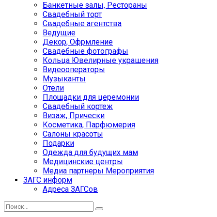
Банкетные залы, Рестораны
Свадебный торт
Свадебные агентства
Ведущие
Декор, Офрмление
Свадебные фотографы
Кольца Ювелирные украшения
Видеооператоры
Музыканты
Отели
Площадки для церемонии
Свадебный кортеж
Визаж, Прически
Косметика, Парфюмерия
Салоны красоты
Подарки
Одежда для будущих мам
Медицинские центры
Медиа партнеры Мероприятия
ЗАГС информ
Адреса ЗАГСов