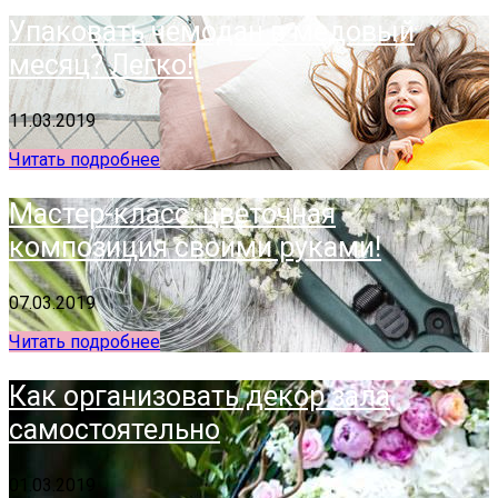
Упаковать чемодан в медовый
месяц? Легко!
11.03.2019
Читать подробнее
Мастер-класс: цветочная
композиция своими руками!
07.03.2019
Читать подробнее
Как организовать декор зала
самостоятельно
01.03.2019