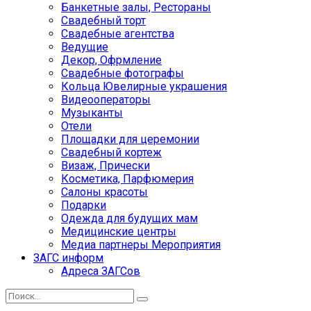
Банкетные залы, Рестораны
Свадебный торт
Свадебные агентства
Ведущие
Декор, Офрмление
Свадебные фотографы
Кольца Ювелирные украшения
Видеооператоры
Музыканты
Отели
Площадки для церемонии
Свадебный кортеж
Визаж, Прически
Косметика, Парфюмерия
Салоны красоты
Подарки
Одежда для будущих мам
Медицинские центры
Медиа партнеры Мероприятия
ЗАГС информ
Адреса ЗАГСов