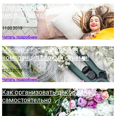
Упаковать чемодан в медовый
месяц? Легко!
11.03.2019
Читать подробнее
Мастер-класс: цветочная
композиция своими руками!
07.03.2019
Читать подробнее
Как организовать декор зала
самостоятельно
01.03.2019