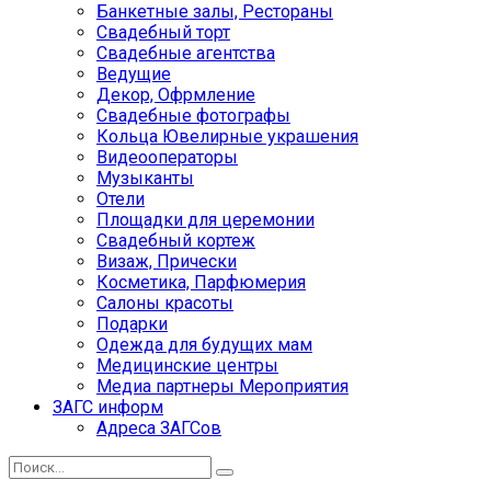
Банкетные залы, Рестораны
Свадебный торт
Свадебные агентства
Ведущие
Декор, Офрмление
Свадебные фотографы
Кольца Ювелирные украшения
Видеооператоры
Музыканты
Отели
Площадки для церемонии
Свадебный кортеж
Визаж, Прически
Косметика, Парфюмерия
Салоны красоты
Подарки
Одежда для будущих мам
Медицинские центры
Медиа партнеры Мероприятия
ЗАГС информ
Адреса ЗАГСов