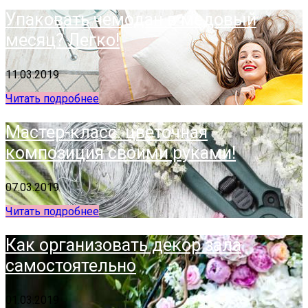
Упаковать чемодан в медовый
месяц? Легко!
11.03.2019
Читать подробнее
Мастер-класс: цветочная
композиция своими руками!
07.03.2019
Читать подробнее
Как организовать декор зала
самостоятельно
01.03.2019