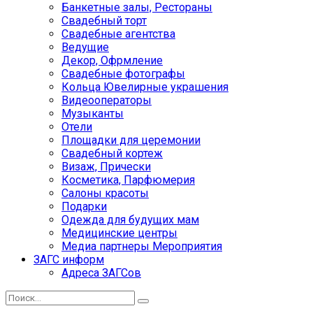
Банкетные залы, Рестораны
Свадебный торт
Свадебные агентства
Ведущие
Декор, Офрмление
Свадебные фотографы
Кольца Ювелирные украшения
Видеооператоры
Музыканты
Отели
Площадки для церемонии
Свадебный кортеж
Визаж, Прически
Косметика, Парфюмерия
Салоны красоты
Подарки
Одежда для будущих мам
Медицинские центры
Медиа партнеры Мероприятия
ЗАГС информ
Адреса ЗАГСов