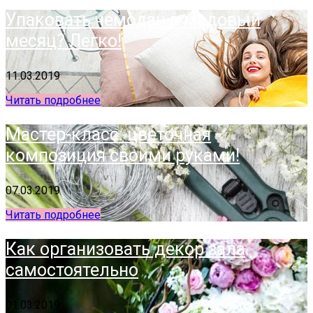
Упаковать чемодан в медовый
месяц? Легко!
11.03.2019
Читать подробнее
Мастер-класс: цветочная
композиция своими руками!
07.03.2019
Читать подробнее
Как организовать декор зала
самостоятельно
01.03.2019