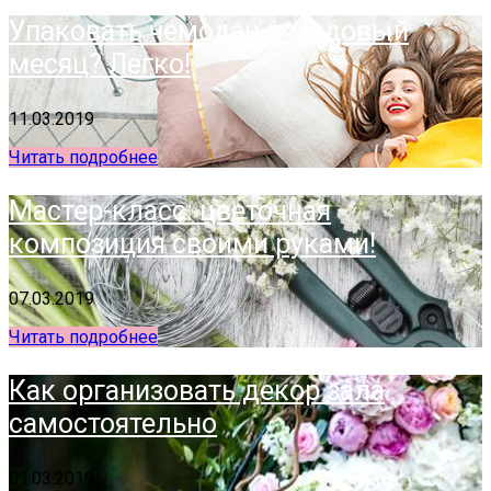
Упаковать чемодан в медовый
месяц? Легко!
11.03.2019
Читать подробнее
Мастер-класс: цветочная
композиция своими руками!
07.03.2019
Читать подробнее
Как организовать декор зала
самостоятельно
01.03.2019