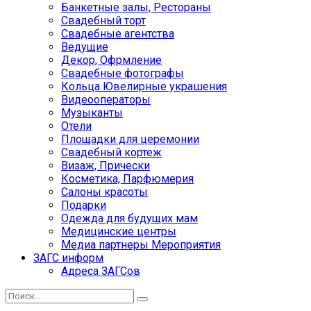
Банкетные залы, Рестораны
Свадебный торт
Свадебные агентства
Ведущие
Декор, Офрмление
Свадебные фотографы
Кольца Ювелирные украшения
Видеооператоры
Музыканты
Отели
Площадки для церемонии
Свадебный кортеж
Визаж, Прически
Косметика, Парфюмерия
Салоны красоты
Подарки
Одежда для будущих мам
Медицинские центры
Медиа партнеры Мероприятия
ЗАГС информ
Адреса ЗАГСов