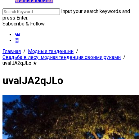
Личный кабинет
Input your search keywords and
press Enter.
Subscribe & Follow:
Главная
Модные тенденции
Свадьба в лесу: модная тенденция своими руками
uvaIJA2qJLo
★
uvaIJA2qJLo