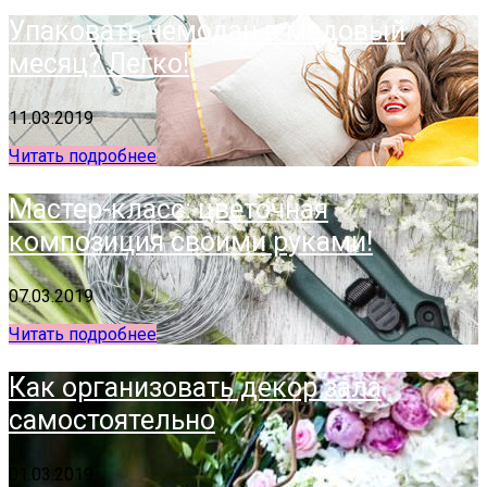
Упаковать чемодан в медовый
месяц? Легко!
11.03.2019
Читать подробнее
Мастер-класс: цветочная
композиция своими руками!
07.03.2019
Читать подробнее
Как организовать декор зала
самостоятельно
01.03.2019