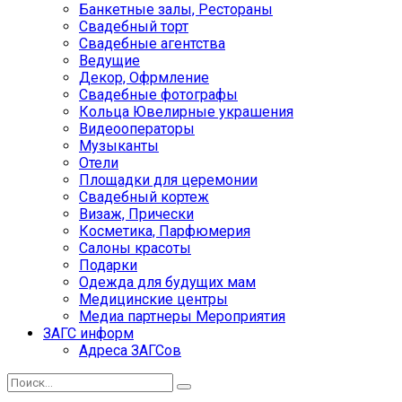
Банкетные залы, Рестораны
Свадебный торт
Свадебные агентства
Ведущие
Декор, Офрмление
Свадебные фотографы
Кольца Ювелирные украшения
Видеооператоры
Музыканты
Отели
Площадки для церемонии
Свадебный кортеж
Визаж, Прически
Косметика, Парфюмерия
Салоны красоты
Подарки
Одежда для будущих мам
Медицинские центры
Медиа партнеры Мероприятия
ЗАГС информ
Адреса ЗАГСов