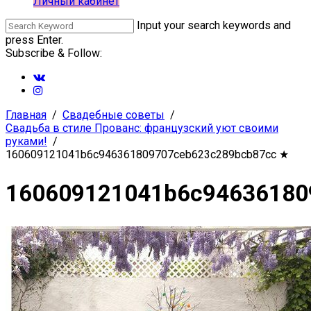
Личный кабинет
Input your search keywords and
press Enter.
Subscribe & Follow:
Главная
Свадебные советы
Свадьба в стиле Прованс: французский уют своими
руками!
160609121041b6c946361809707ceb623c289bcb87cc
★
160609121041b6c94636180