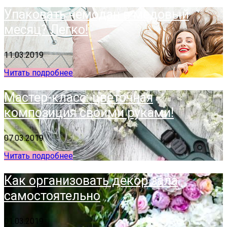
Упаковать чемодан в медовый
месяц? Легко!
11.03.2019
Читать подробнее
Мастер-класс: цветочная
композиция своими руками!
07.03.2019
Читать подробнее
Как организовать декор зала
самостоятельно
01.03.2019