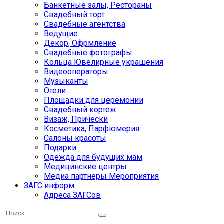
Банкетные залы, Рестораны
Свадебный торт
Свадебные агентства
Ведущие
Декор, Офрмление
Свадебные фотографы
Кольца Ювелирные украшения
Видеооператоры
Музыканты
Отели
Площадки для церемонии
Свадебный кортеж
Визаж, Прически
Косметика, Парфюмерия
Салоны красоты
Подарки
Одежда для будущих мам
Медицинские центры
Медиа партнеры Мероприятия
ЗАГС информ
Адреса ЗАГСов