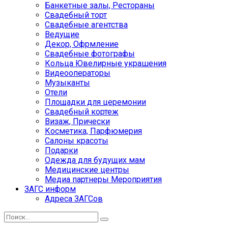
Банкетные залы, Рестораны
Свадебный торт
Свадебные агентства
Ведущие
Декор, Офрмление
Свадебные фотографы
Кольца Ювелирные украшения
Видеооператоры
Музыканты
Отели
Площадки для церемонии
Свадебный кортеж
Визаж, Прически
Косметика, Парфюмерия
Салоны красоты
Подарки
Одежда для будущих мам
Медицинские центры
Медиа партнеры Мероприятия
ЗАГС информ
Адреса ЗАГСов