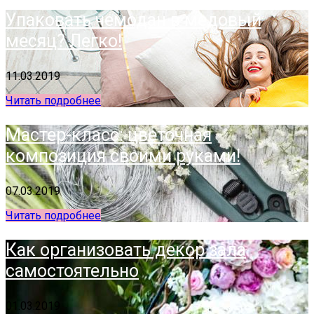
Упаковать чемодан в медовый
месяц? Легко!
11.03.2019
Читать подробнее
Мастер-класс: цветочная
композиция своими руками!
07.03.2019
Читать подробнее
Как организовать декор зала
самостоятельно
01.03.2019