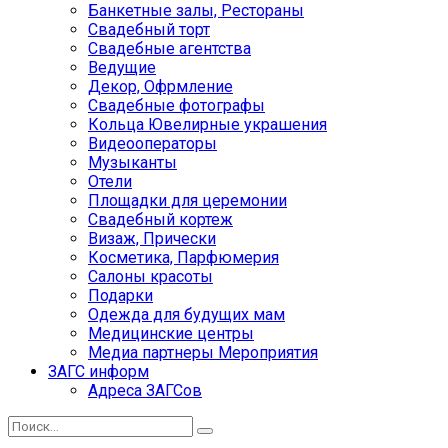
Банкетные залы, Рестораны
Свадебный торт
Свадебные агентства
Ведущие
Декор, Офрмление
Свадебные фотографы
Кольца Ювелирные украшения
Видеооператоры
Музыканты
Отели
Площадки для церемонии
Свадебный кортеж
Визаж, Прически
Косметика, Парфюмерия
Салоны красоты
Подарки
Одежда для будущих мам
Медицинские центры
Медиа партнеры Мероприятия
ЗАГС информ
Адреса ЗАГСов