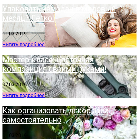
Упаковать чемодан в медовый
месяц? Легко!
11.03.2019
Читать подробнее
Мастер-класс: цветочная
композиция своими руками!
07.03.2019
Читать подробнее
Как организовать декор зала
самостоятельно
01.03.2019