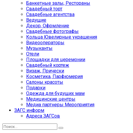
Банкетные залы, Рестораны
Свадебный торт
Свадебные агентства
Ведущие
Декор, Офрмление
Свадебные фотографы
Кольца Ювелирные украшения
Видеооператоры
Музыканты
Отели
Площадки для церемонии
Свадебный кортеж
Визаж, Прически
Косметика, Парфюмерия
Салоны красоты
Подарки
Одежда для будущих мам
Медицинские центры
Медиа партнеры Мероприятия
ЗАГС информ
Адреса ЗАГСов