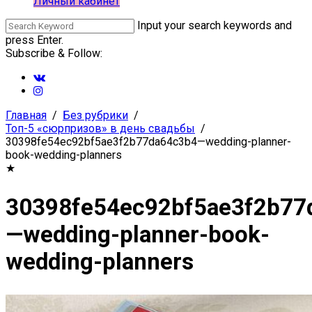
Личный кабинет
Input your search keywords and
press Enter.
Subscribe & Follow:
Главная
Без рубрики
Топ-5 «сюрпризов» в день свадьбы
30398fe54ec92bf5ae3f2b77da64c3b4—wedding-planner-
book-wedding-planners
★
30398fe54ec92bf5ae3f2b77
—wedding-planner-book-
wedding-planners