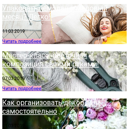
Упаковать чемодан в медовый
месяц? Легко!
11.03.2019
Читать подробнее
Мастер-класс: цветочная
композиция своими руками!
07.03.2019
Читать подробнее
Как организовать декор зала
самостоятельно
01.03.2019