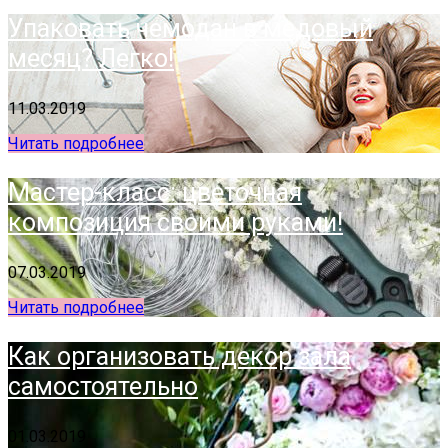
Упаковать чемодан в медовый
месяц? Легко!
11.03.2019
Читать подробнее
Мастер-класс: цветочная
композиция своими руками!
07.03.2019
Читать подробнее
Как организовать декор зала
самостоятельно
01.03.2019