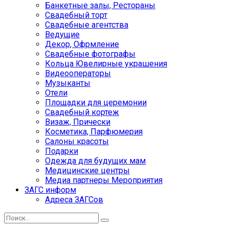
Банкетные залы, Рестораны
Свадебный торт
Свадебные агентства
Ведущие
Декор, Офрмление
Свадебные фотографы
Кольца Ювелирные украшения
Видеооператоры
Музыканты
Отели
Площадки для церемонии
Свадебный кортеж
Визаж, Прически
Косметика, Парфюмерия
Салоны красоты
Подарки
Одежда для будущих мам
Медицинские центры
Медиа партнеры Мероприятия
ЗАГС информ
Адреса ЗАГСов