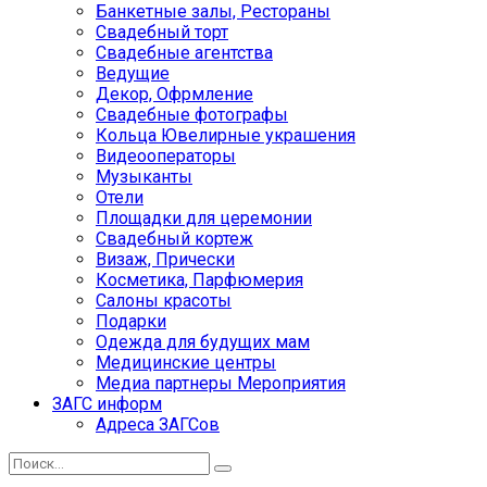
Банкетные залы, Рестораны
Свадебный торт
Свадебные агентства
Ведущие
Декор, Офрмление
Свадебные фотографы
Кольца Ювелирные украшения
Видеооператоры
Музыканты
Отели
Площадки для церемонии
Свадебный кортеж
Визаж, Прически
Косметика, Парфюмерия
Салоны красоты
Подарки
Одежда для будущих мам
Медицинские центры
Медиа партнеры Мероприятия
ЗАГС информ
Адреса ЗАГСов