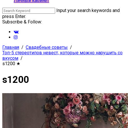
Личный кабинет
Input your search keywords and
press Enter.
Subscribe & Follow:
Главная
Свадебные советы
Топ-5 стереотипов невест, которые можно нарушить со
вкусом
s1200
★
s1200