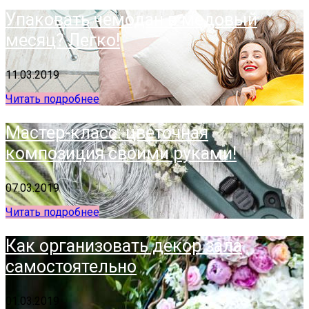
Упаковать чемодан в медовый
месяц? Легко!
11.03.2019
Читать подробнее
Мастер-класс: цветочная
композиция своими руками!
07.03.2019
Читать подробнее
Как организовать декор зала
самостоятельно
01.03.2019