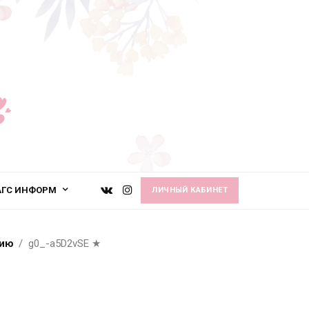
АГС ИНФОРМ
ЛИЧНЫЙ КАБИНЕТ
сию
g0_-a5D2vSE
★