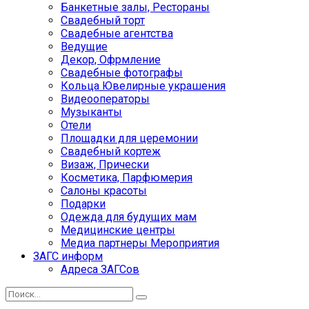
Банкетные залы, Рестораны
Свадебный торт
Свадебные агентства
Ведущие
Декор, Офрмление
Свадебные фотографы
Кольца Ювелирные украшения
Видеооператоры
Музыканты
Отели
Площадки для церемонии
Свадебный кортеж
Визаж, Прически
Косметика, Парфюмерия
Салоны красоты
Подарки
Одежда для будущих мам
Медицинские центры
Медиа партнеры Мероприятия
ЗАГС информ
Адреса ЗАГСов