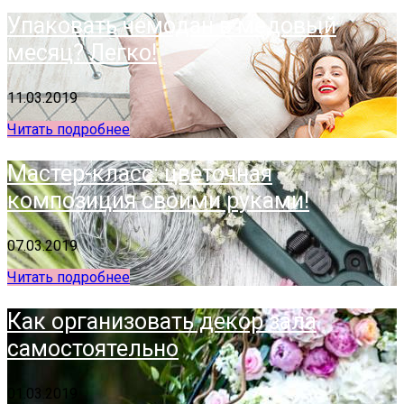
Упаковать чемодан в медовый
месяц? Легко!
11.03.2019
Читать подробнее
Мастер-класс: цветочная
композиция своими руками!
07.03.2019
Читать подробнее
Как организовать декор зала
самостоятельно
01.03.2019