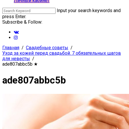
Личный кабинет
Input your search keywords and
press Enter.
Subscribe & Follow:
Главная
Свадебные советы
Уход за кожей перед свадьбой. 7 обязательных шагов
для невесты
ade807abbc5b
★
ade807abbc5b