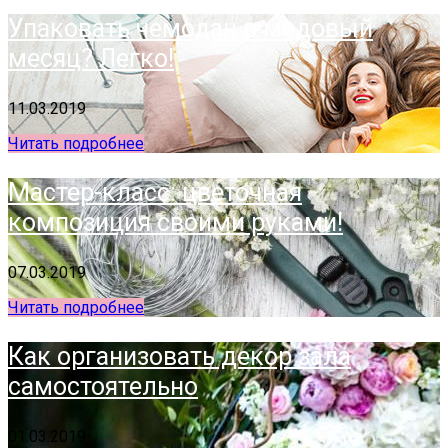
Упаковать чемодан в медовый
месяц? Легко!
11.03.2019
Читать подробнее
Мастер-класс: цветочная
композиция своими руками!
07.03.2019
Читать подробнее
Как организовать декор зала
самостоятельно
01.03.2019