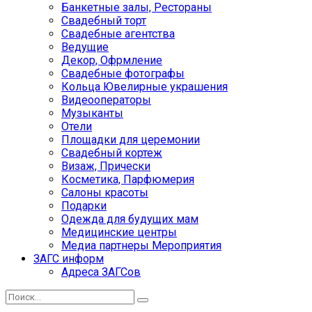
Банкетные залы, Рестораны
Свадебный торт
Свадебные агентства
Ведущие
Декор, Офрмление
Свадебные фотографы
Кольца Ювелирные украшения
Видеооператоры
Музыканты
Отели
Площадки для церемонии
Свадебный кортеж
Визаж, Прически
Косметика, Парфюмерия
Салоны красоты
Подарки
Одежда для будущих мам
Медицинские центры
Медиа партнеры Мероприятия
ЗАГС информ
Адреса ЗАГСов