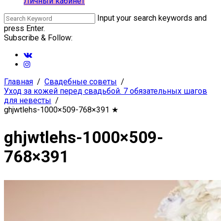
Личный кабинет
Input your search keywords and
press Enter.
Subscribe & Follow:
Главная
Свадебные советы
Уход за кожей перед свадьбой. 7 обязательных шагов
для невесты
ghjwtlehs-1000×509-768×391
★
ghjwtlehs-1000×509-
768×391