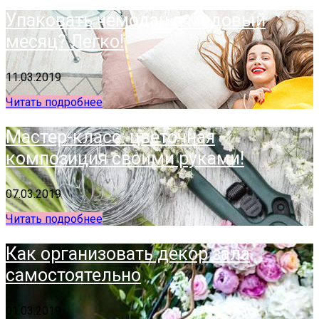
Упаковать чемодан в медовый
месяц? Легко!
11.03.2019
Читать подробнее
Мастер-класс: цветочная
композиция своими руками!
07.03.2019
Читать подробнее
Как организовать декор зала
самостоятельно
01.03.2019