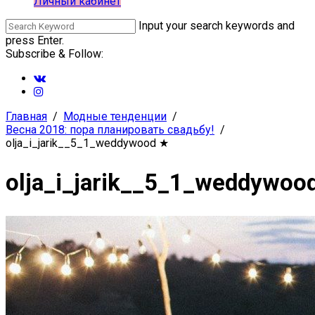
Личный кабинет
Input your search keywords and
press Enter.
Subscribe & Follow:
Главная
Модные тенденции
Весна 2018: пора планировать свадьбу!
olja_i_jarik__5_1_weddywood
★
olja_i_jarik__5_1_weddywoo