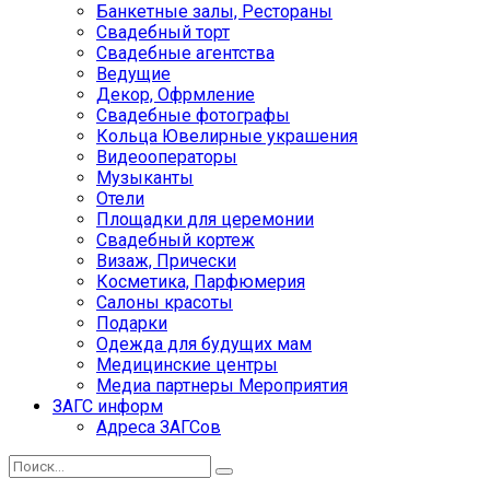
Банкетные залы, Рестораны
Свадебный торт
Свадебные агентства
Ведущие
Декор, Офрмление
Свадебные фотографы
Кольца Ювелирные украшения
Видеооператоры
Музыканты
Отели
Площадки для церемонии
Свадебный кортеж
Визаж, Прически
Косметика, Парфюмерия
Салоны красоты
Подарки
Одежда для будущих мам
Медицинские центры
Медиа партнеры Мероприятия
ЗАГС информ
Адреса ЗАГСов