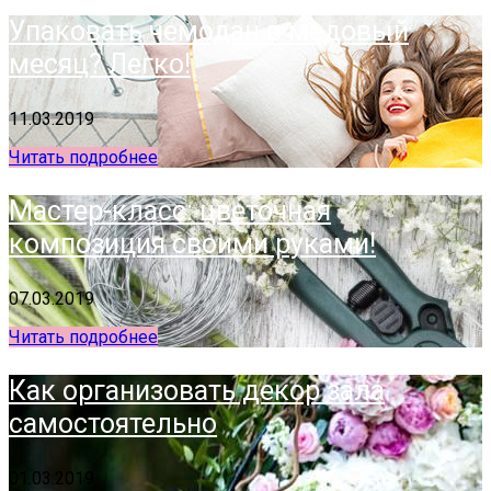
Упаковать чемодан в медовый
месяц? Легко!
11.03.2019
Читать подробнее
Мастер-класс: цветочная
композиция своими руками!
07.03.2019
Читать подробнее
Как организовать декор зала
самостоятельно
01.03.2019