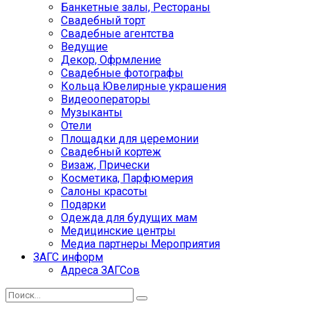
Банкетные залы, Рестораны
Свадебный торт
Свадебные агентства
Ведущие
Декор, Офрмление
Свадебные фотографы
Кольца Ювелирные украшения
Видеооператоры
Музыканты
Отели
Площадки для церемонии
Свадебный кортеж
Визаж, Прически
Косметика, Парфюмерия
Салоны красоты
Подарки
Одежда для будущих мам
Медицинские центры
Медиа партнеры Мероприятия
ЗАГС информ
Адреса ЗАГСов