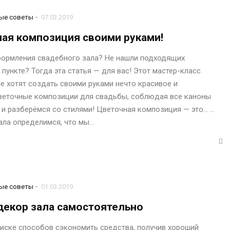
-
ые советы
07.03.2019
ная композиция своими руками!
оформления свадебного зала? Не нашли подходящих
 пункте? Тогда эта статья — для вас! Этот мастер-класс
е хотят создать своими руками нечто красивое и
цветочные композиции для свадьбы, соблюдая все каноны
и разберёмся со стилями! Цветочная композиция — это… …
ала определимся, что мы…
-
ые советы
01.03.2019
декор зала самостоятельно
поиске способов сэкономить средства, получив хороший