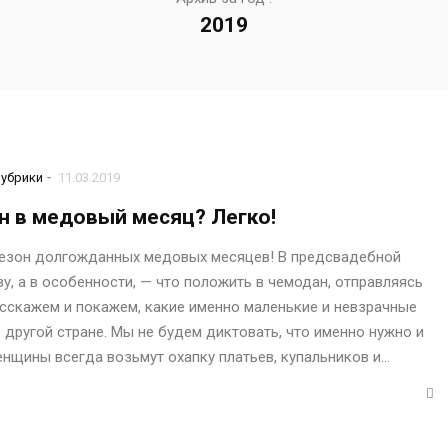
2019
-
рубрики
11.03.2019
н в медовый месяц? Легко!
и сезон долгожданных медовых месяцев! В предсвадебной
зу, а в особенности, — что положить в чемодан, отправляясь
сскажем и покажем, какие именно маленькие и невзрачные
 другой стране. Мы не будем диктовать, что именно нужно и
енщины всегда возьмут охапку платьев, купальников и…