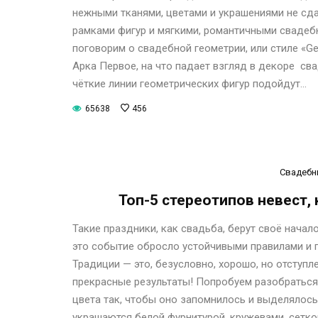
нежными тканями, цветами и украшениями не сд
рамками фигур и мягкими, романтичными свадеб
поговорим о свадебной геометрии, или стиле 
Арка Первое, на что падает взгляд в декоре св
чёткие линии геометрических фигур подойдут…
65638
456
Свадебн
Топ-5 стереотипов невест,
Такие праздники, как свадьба, берут своё начал
это событие обросло устойчивыми правилами и 
Традиции — это, безусловно, хорошо, но отступ
прекрасные результаты! Попробуем разобраться
цвета так, чтобы оно запомнилось и выделялось
украшаются белой фурнитурой, кружевами, сетко