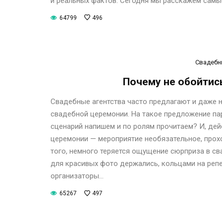
и реальных фактов. Сегодня мы расскажем самы
64799
496
Свадебн
Почему не обойтис
Свадебные агентства часто предлагают и даже 
свадебной церемонии. На такое предложение па
сценарий напишем и по ролям прочитаем? И, дей
церемонии — мероприятие необязательное, прохо
того, немного теряется ощущение сюрприза в св
для красивых фото держались, кольцами на реп
организаторы…
65267
497