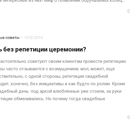
е интересные из них! Миф о появлении обручальных колец…
-
ые советы
15.02.2019
ь без репетиции церемонии?
настоятельно советуют своим клиентам провести репетицию
ры часто отзываются с возмущением: мол, может, ещё
ствительно, с одной стороны, репетиция свадебной
дит, конечно, без инициативы и как будто по ролям. Кроме
адебный день: под аркой влюблённые уже стояли, за руки
етиции обменивались. Но почему тогда свадебные