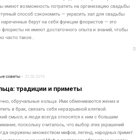
пары имеют возможность потратить на организацию свадьбы
ступный способ сэкономить — украсить зал для свадьбы
й нареченные берут на себя функции флористов — это
то флористы не имеют достаточного опыта и знаний, чтобы
но часто такое…
-
ые советы
22.02.2019
ьца: традиции и приметы
ечно, обручальные кольца. Ими обмениваются жених и
пить в брак, связать себя неразрывной клятвой.
кий смысл, и люди всегда относятся к ним с большим
имание, поскольку считалось, что выбор этих украшений
сегда окружены множеством мифов, легенд, народных примет