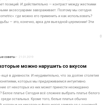
ает позиций. И действительно — контраст между жесткими
ными аксессуарами завораживает. Поэтому мы сегодня
«Geometric»: где можно его применить и как использовать?
адьбы — это, конечно, арка для выездной церемонии! Эти
-
ые советы
21.01.2019
 которые можно нарушить со вкусом
о ещё в древности. И неудивительно, что за долгие столетия
понятиями, которых мы придерживаемся интуитивно.
ление от некоторых из них может принести неожиданно
? Белое платье Сегодня всё сложнее выбрать платье белого
 среди остальных. Кроме того, белые платья обычно
й, которые на некоторых фото могут сливаться с основной…