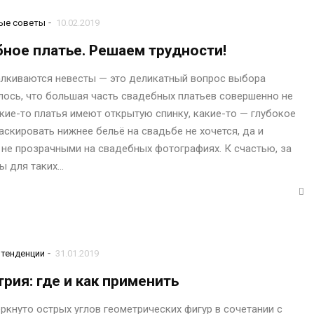
-
ые советы
10.02.2019
ное платье. Решаем трудности!
талкиваются невесты — это деликатный вопрос выбора
лось, что большая часть свадебных платьев совершенно не
кие-то платья имеют открытую спинку, какие-то — глубокое
аскировать нижнее бельё на свадьбе не хочется, да и
 не прозрачными на свадебных фотографиях. К счастью, за
ы для таких…
-
тенденции
31.01.2019
рия: где и как применить
ркнуто острых углов геометрических фигур в сочетании с