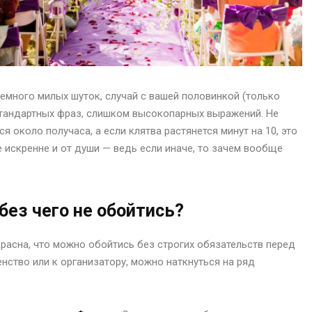
немного милых шуток, случай с вашей половинкой (только
 стандартных фраз, слишком высокопарных выражений. Не
я около получаса, а если клятва растянется минут на 10, это
 искренне и от души — ведь если иначе, то зачем вообще
ез чего не обойтись?
красна, что можно обойтись без строгих обязательств перед
енство или к организатору, можно наткнуться на ряд