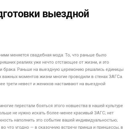
дготовки выездной
 ними меняется свадебная мода. То, что раньше было
няшних реалиях уже нечто отстающее от жизни, и это
ии брака. Раньше на выездную церемонию решались единицы
ых важных моментов жизни многие проводили в стенах ЗАГСа.
ее трети невест и женихов настаивают на выездной
многие перестали бояться этого новшества в нашей культуре
 больше не нужно искать более-менее красивый ЗАГС; нет
ожность наполнить это событие вашей индивидуальностью;
о что угодно — в сказочную встречу принца и принцессы, в