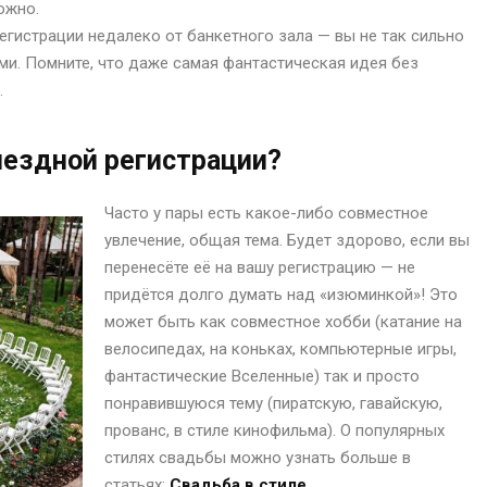
ожно.
егистрации недалеко от банкетного зала — вы не так сильно
ами. Помните, что даже самая фантастическая идея без
.
ыездной регистрации?
Часто у пары есть какое-либо совместное
увлечение, общая тема. Будет здорово, если вы
перенесёте её на вашу регистрацию — не
придётся долго думать над «изюминкой»! Это
может быть как совместное хобби (катание на
велосипедах, на коньках, компьютерные игры,
фантастические Вселенные) так и просто
понравившуюся тему (пиратскую, гавайскую,
прованс, в стиле кинофильма). О популярных
стилях свадьбы можно узнать больше в
статьях:
Свадьба в стиле