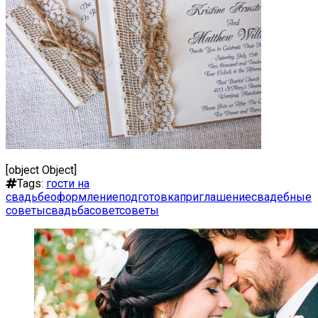
[object Object]
Tags:
гости на
свадьбе
оформление
подготовка
приглашение
свадебные
советы
свадьба
совет
советы