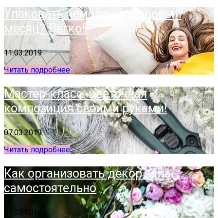
Упаковать чемодан в медовый
месяц? Легко!
11.03.2019
Читать подробнее
Мастер-класс: цветочная
композиция своими руками!
07.03.2019
Читать подробнее
Как организовать декор зала
самостоятельно
01.03.2019