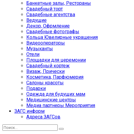
Банкетные залы, Рестораны
Свадебный торт
Свадебные агентства
Ведущие
Декор, Офрмление
Свадебные фотографы
Кольца Ювелирные украшения
Видеооператоры
Музыканты
Отели
Площадки для церемонии
Свадебный кортеж
Визаж, Прически
Косметика, Парфюмерия
Салоны красоты
Подарки
Одежда для будущих мам
Медицинские центры
Медиа партнеры Мероприятия
ЗАГС информ
Адреса ЗАГСов