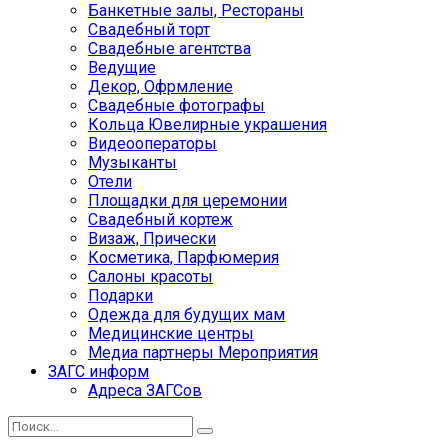
Банкетные залы, Рестораны
Свадебный торт
Свадебные агентства
Ведущие
Декор, Офрмление
Свадебные фотографы
Кольца Ювелирные украшения
Видеооператоры
Музыканты
Отели
Площадки для церемонии
Свадебный кортеж
Визаж, Прически
Косметика, Парфюмерия
Салоны красоты
Подарки
Одежда для будущих мам
Медицинские центры
Медиа партнеры Мероприятия
ЗАГС информ
Адреса ЗАГСов