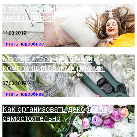
Упаковать чемодан в медовый
месяц? Легко!
11.03.2019
Читать подробнее
Мастер-класс: цветочная
композиция своими руками!
07.03.2019
Читать подробнее
Как организовать декор зала
самостоятельно
01.03.2019