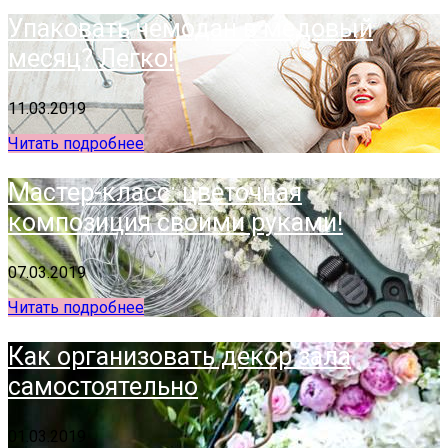
Упаковать чемодан в медовый
месяц? Легко!
11.03.2019
Читать подробнее
Мастер-класс: цветочная
композиция своими руками!
07.03.2019
Читать подробнее
Как организовать декор зала
самостоятельно
01.03.2019