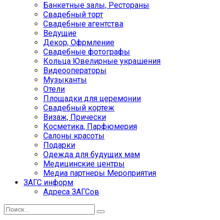
Банкетные залы, Рестораны
Свадебный торт
Свадебные агентства
Ведущие
Декор, Офрмление
Свадебные фотографы
Кольца Ювелирные украшения
Видеооператоры
Музыканты
Отели
Площадки для церемонии
Свадебный кортеж
Визаж, Прически
Косметика, Парфюмерия
Салоны красоты
Подарки
Одежда для будущих мам
Медицинские центры
Медиа партнеры Мероприятия
ЗАГС информ
Адреса ЗАГСов