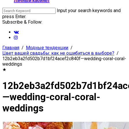
Личный кабинет
Input your search keywords and
press Enter.
Subscribe & Follow:
Главная
Модные тенденции
Цвет вашей свадьбы: как не ошибиться в выборе?
12b2eb3a2fd502b7d1bf24acef2c840f—wedding-coral-coral-
weddings
★
12b2eb3a2fd502b7d1bf24ac
—wedding-coral-coral-
weddings