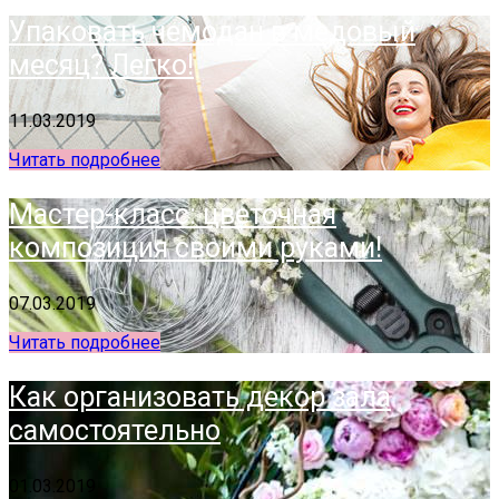
Упаковать чемодан в медовый
месяц? Легко!
11.03.2019
Читать подробнее
Мастер-класс: цветочная
композиция своими руками!
07.03.2019
Читать подробнее
Как организовать декор зала
самостоятельно
01.03.2019