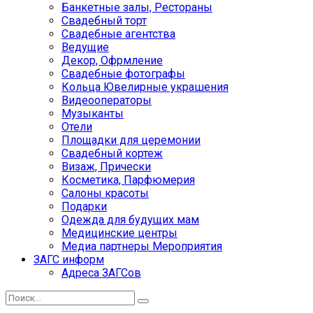
Банкетные залы, Рестораны
Свадебный торт
Свадебные агентства
Ведущие
Декор, Офрмление
Свадебные фотографы
Кольца Ювелирные украшения
Видеооператоры
Музыканты
Отели
Площадки для церемонии
Свадебный кортеж
Визаж, Прически
Косметика, Парфюмерия
Салоны красоты
Подарки
Одежда для будущих мам
Медицинские центры
Медиа партнеры Мероприятия
ЗАГС информ
Адреса ЗАГСов