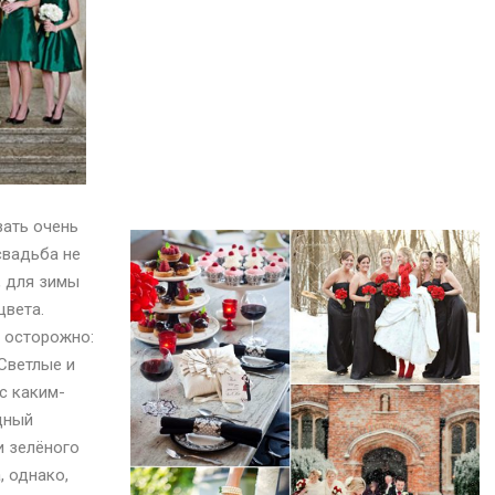
вать очень
свадьба не
, для зимы
цвета.
 осторожно:
Светлые и
с каким-
дный
и зелёного
, однако,