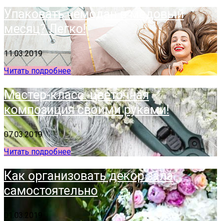
Упаковать чемодан в медовый
месяц? Легко!
11.03.2019
Читать подробнее
Мастер-класс: цветочная
композиция своими руками!
07.03.2019
Читать подробнее
Как организовать декор зала
самостоятельно
01.03.2019