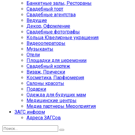
Банкетные залы, Рестораны
Свадебный торт
Свадебные агентства
Ведущие
Декор, Офрмление
Свадебные фотографы
Кольца Ювелирные украшения
Видеооператоры
Музыканты
Отели
Площадки для церемонии
Свадебный кортеж
Визаж, Прически
Косметика, Парфюмерия
Салоны красоты
Подарки
Одежда для будущих мам
Медицинские центры
Медиа партнеры Мероприятия
ЗАГС информ
Адреса ЗАГСов