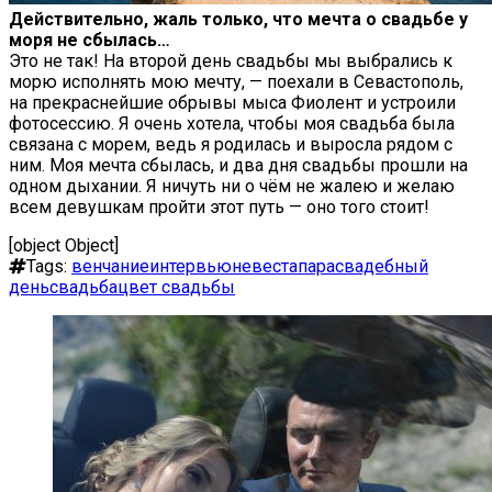
Действительно, жаль только, что мечта о свадьбе у
моря не сбылась…
Это не так! На второй день свадьбы мы выбрались к
морю исполнять мою мечту, — поехали в Севастополь,
на прекраснейшие обрывы мыса Фиолент и устроили
фотосессию. Я очень хотела, чтобы моя свадьба была
связана с морем, ведь я родилась и выросла рядом с
ним. Моя мечта сбылась, и два дня свадьбы прошли на
одном дыхании. Я ничуть ни о чём не жалею и желаю
всем девушкам пройти этот путь — оно того стоит!
[object Object]
Tags:
венчание
интервью
невеста
пара
свадебный
день
свадьба
цвет свадьбы