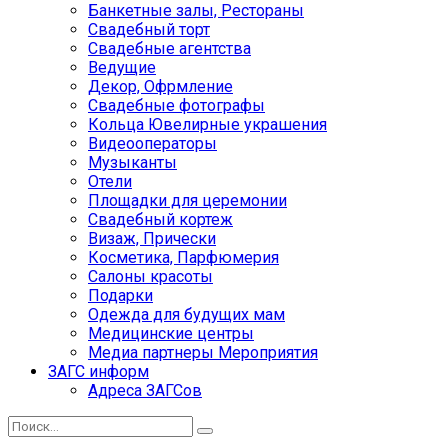
Банкетные залы, Рестораны
Свадебный торт
Свадебные агентства
Ведущие
Декор, Офрмление
Свадебные фотографы
Кольца Ювелирные украшения
Видеооператоры
Музыканты
Отели
Площадки для церемонии
Свадебный кортеж
Визаж, Прически
Косметика, Парфюмерия
Салоны красоты
Подарки
Одежда для будущих мам
Медицинские центры
Медиа партнеры Мероприятия
ЗАГС информ
Адреса ЗАГСов