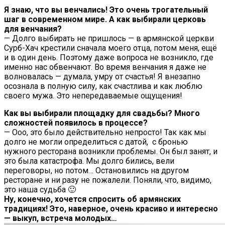
Я знаю, что вы венчались! Это очень трогательный
шаг в современном мире. А как выбирали церковь
для венчания?
— Долго выбирать не пришлось — в армянской церкви
Сурб-Хач крестили сначала моего отца, потом меня, ещё
и в один день. Поэтому даже вопроса не возникло, где
именно нас обвенчают. Во время венчания я даже не
волновалась — думала, умру от счастья! Я внезапно
осознала в полную силу, как счастлива и как люблю
своего мужа. Это непередаваемые ощущения!
Как вы выбирали площадку для свадьбы? Много
сложностей появилось в процессе?
— Ооо, это было действительно непросто! Так как мы
долго не могли определиться с датой, с бронью
нужного ресторана возникли проблемы. Он был занят, и
это была катастрофа. Мы долго бились, вели
переговоры, но потом… Остановились на другом
ресторане и ни разу не пожалели. Поняли, что, видимо,
это наша судьба 🙂
Ну, конечно, хочется спросить об армянских
традициях! Это, наверное, очень красиво и интересно
— выкуп, встреча молодых…