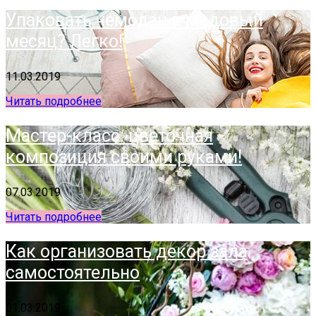
Упаковать чемодан в медовый
месяц? Легко!
11.03.2019
Читать подробнее
Мастер-класс: цветочная
композиция своими руками!
07.03.2019
Читать подробнее
Как организовать декор зала
самостоятельно
01.03.2019