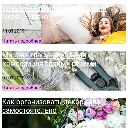
Упаковать чемодан в медовый
месяц? Легко!
11.03.2019
Читать подробнее
Мастер-класс: цветочная
композиция своими руками!
07.03.2019
Читать подробнее
Как организовать декор зала
самостоятельно
01.03.2019