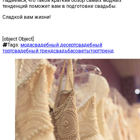
Надеемся, что такой краткий обзор самых модных
тенденций поможет вам в подготовке свадьбы.
Сладкой вам жизни!
[object Object]
Tags:
мода
свадебный десерт
свадебный
торт
свадебный тренд
свадьба
советы
торт
тренд