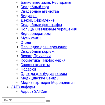
Банкетные залы, Рестораны
Свадебный торт
Свадебные агентства
Ведущие
Декор, Офрмление
Свадебные фотографы
Кольца Ювелирные украшения
Видеооператоры
Музыканты
Отели
Площадки для церемонии
Свадебный кортеж
Визаж, Прически
Косметика, Парфюмерия
Салоны красоты
Подарки
Одежда для будущих мам
Медицинские центры
Медиа партнеры Мероприятия
ЗАГС информ
Адреса ЗАГСов