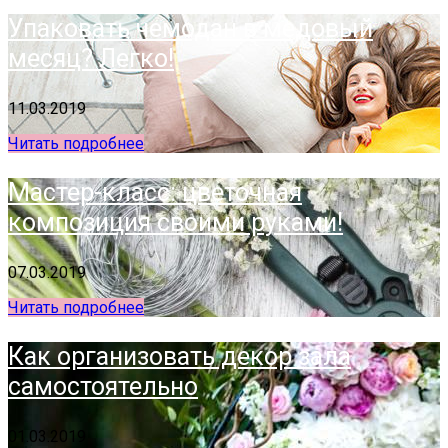
Упаковать чемодан в медовый
месяц? Легко!
11.03.2019
Читать подробнее
Мастер-класс: цветочная
композиция своими руками!
07.03.2019
Читать подробнее
Как организовать декор зала
самостоятельно
01.03.2019