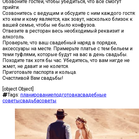
Обзвоните гостей, чтобы убедиться, что все смогут
прийти.
Созвонитесь с ведущим и обсудите с ним каждого гостя:
кто кем и кому является, как зовут, насколько близок к
вашей семье, чтобы не было конфузов.
Отвезите в ресторан весь необходимый реквизит и
алкоголь.
Проверьте, что ваш свадебный наряд в порядке,
аксессуары на месте. Примерьте платье с тем бельем и
теми туфлями, которые будут на вас в день свадьбы.
Походите так хотя бы час. Убедитесь, что вам нигде не
жмет, не давит и не колется.
Приготовьте паспорта и кольца.
Счастливой Вам свадьбы!
[object Object]
Tags:
планирование
подготовка
свадебные
советы
свадьба
советы