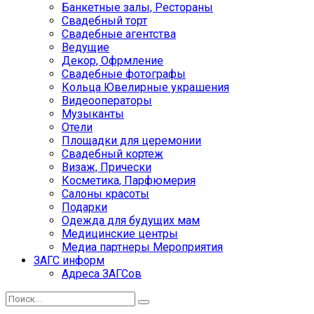
Банкетные залы, Рестораны
Свадебный торт
Свадебные агентства
Ведущие
Декор, Офрмление
Свадебные фотографы
Кольца Ювелирные украшения
Видеооператоры
Музыканты
Отели
Площадки для церемонии
Свадебный кортеж
Визаж, Прически
Косметика, Парфюмерия
Салоны красоты
Подарки
Одежда для будущих мам
Медицинские центры
Медиа партнеры Мероприятия
ЗАГС информ
Адреса ЗАГСов