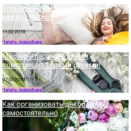
Упаковать чемодан в медовый
месяц? Легко!
11.03.2019
Читать подробнее
Мастер-класс: цветочная
композиция своими руками!
07.03.2019
Читать подробнее
Как организовать декор зала
самостоятельно
01.03.2019