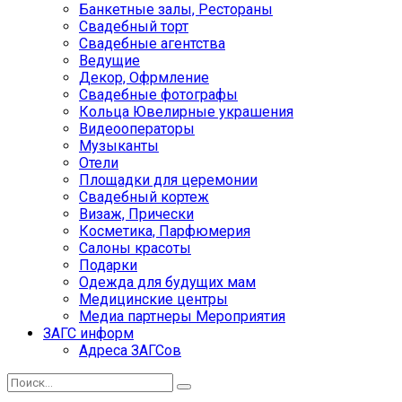
Банкетные залы, Рестораны
Свадебный торт
Свадебные агентства
Ведущие
Декор, Офрмление
Свадебные фотографы
Кольца Ювелирные украшения
Видеооператоры
Музыканты
Отели
Площадки для церемонии
Свадебный кортеж
Визаж, Прически
Косметика, Парфюмерия
Салоны красоты
Подарки
Одежда для будущих мам
Медицинские центры
Медиа партнеры Мероприятия
ЗАГС информ
Адреса ЗАГСов