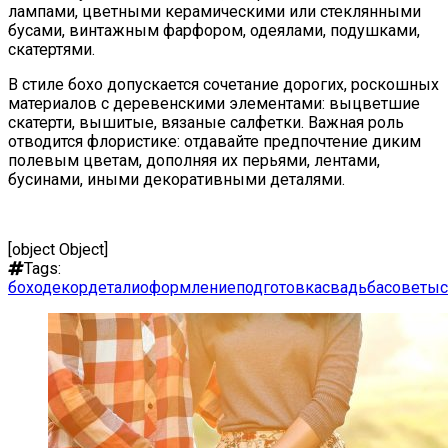
лампами, цветными керамическими или стеклянными
бусами, винтажным фарфором, одеялами, подушками,
скатертями.
В стиле бохо допускается сочетание дорогих, роскошных
материалов с деревенскими элементами: выцветшие
скатерти, вышитые, вязаные салфетки. Важная роль
отводится флористике: отдавайте предпочтение диким
полевым цветам, дополняя их перьями, лентами,
бусинами, иными декоративными деталями.
[object Object]
Tags:
бохо
декор
детали
оформление
подготовка
свадьба
советы