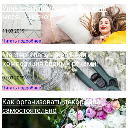
Упаковать чемодан в медовый
месяц? Легко!
11.03.2019
Читать подробнее
Мастер-класс: цветочная
композиция своими руками!
07.03.2019
Читать подробнее
Как организовать декор зала
самостоятельно
01.03.2019