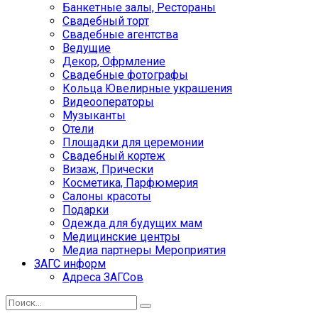
Банкетные залы, Рестораны
Свадебный торт
Свадебные агентства
Ведущие
Декор, Офрмление
Свадебные фотографы
Кольца Ювелирные украшения
Видеооператоры
Музыканты
Отели
Площадки для церемонии
Свадебный кортеж
Визаж, Прически
Косметика, Парфюмерия
Салоны красоты
Подарки
Одежда для будущих мам
Медицинские центры
Медиа партнеры Мероприятия
ЗАГС информ
Адреса ЗАГСов