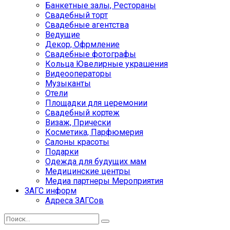
Банкетные залы, Рестораны
Свадебный торт
Свадебные агентства
Ведущие
Декор, Офрмление
Свадебные фотографы
Кольца Ювелирные украшения
Видеооператоры
Музыканты
Отели
Площадки для церемонии
Свадебный кортеж
Визаж, Прически
Косметика, Парфюмерия
Салоны красоты
Подарки
Одежда для будущих мам
Медицинские центры
Медиа партнеры Мероприятия
ЗАГС информ
Адреса ЗАГСов