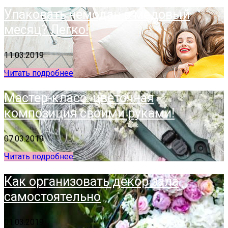
Упаковать чемодан в медовый
месяц? Легко!
11.03.2019
Читать подробнее
Мастер-класс: цветочная
композиция своими руками!
07.03.2019
Читать подробнее
Как организовать декор зала
самостоятельно
01.03.2019