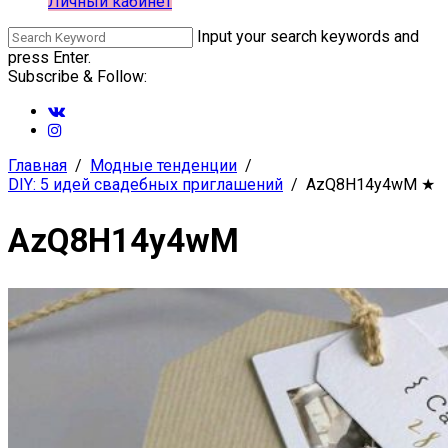
Личный кабинет
Input your search keywords and
press Enter.
Subscribe & Follow:
Главная
Модные тенденции
DIY: 5 идей свадебных приглашений
AzQ8H14y4wM
★
AzQ8H14y4wM