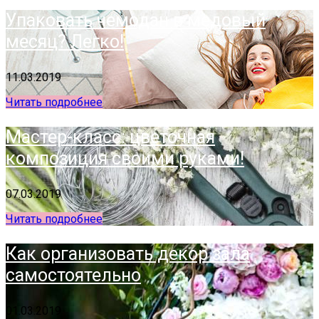
Упаковать чемодан в медовый
месяц? Легко!
11.03.2019
Читать подробнее
Мастер-класс: цветочная
композиция своими руками!
07.03.2019
Читать подробнее
Как организовать декор зала
самостоятельно
01.03.2019