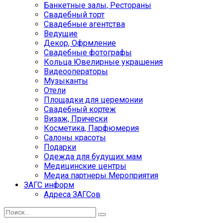
Банкетные залы, Рестораны
Свадебный торт
Свадебные агентства
Ведущие
Декор, Офрмление
Свадебные фотографы
Кольца Ювелирные украшения
Видеооператоры
Музыканты
Отели
Площадки для церемонии
Свадебный кортеж
Визаж, Прически
Косметика, Парфюмерия
Салоны красоты
Подарки
Одежда для будущих мам
Медицинские центры
Медиа партнеры Мероприятия
ЗАГС информ
Адреса ЗАГСов