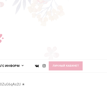
АГС ИНФОРМ
ЛИЧНЫЙ КАБИНЕТ
F0ZuG6qAs2U
★