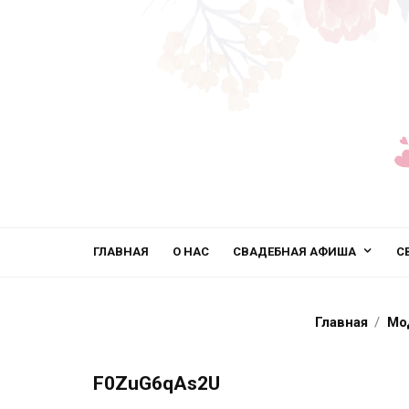
ГЛАВНАЯ
О НАС
СВАДЕБНАЯ АФИША
С
Главная
Мо
F0ZuG6qAs2U