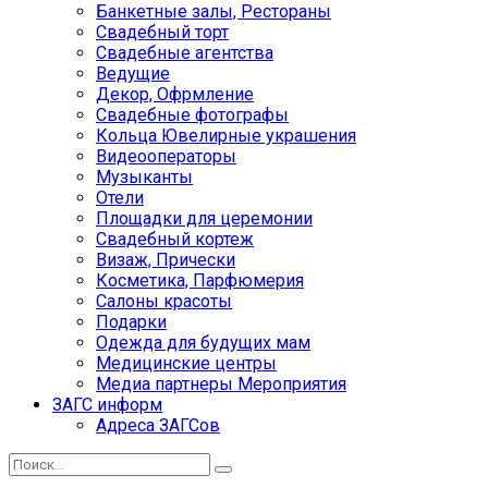
Банкетные залы, Рестораны
Свадебный торт
Свадебные агентства
Ведущие
Декор, Офрмление
Свадебные фотографы
Кольца Ювелирные украшения
Видеооператоры
Музыканты
Отели
Площадки для церемонии
Свадебный кортеж
Визаж, Прически
Косметика, Парфюмерия
Салоны красоты
Подарки
Одежда для будущих мам
Медицинские центры
Медиа партнеры Мероприятия
ЗАГС информ
Адреса ЗАГСов