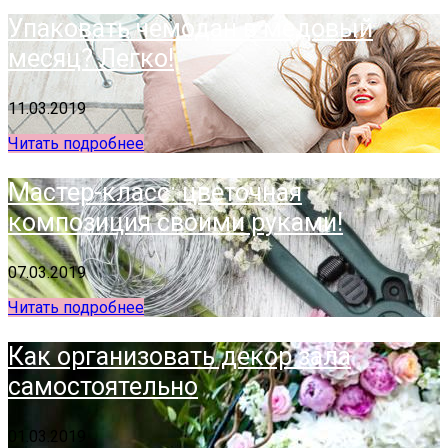
Упаковать чемодан в медовый
месяц? Легко!
11.03.2019
Читать подробнее
Мастер-класс: цветочная
композиция своими руками!
07.03.2019
Читать подробнее
Как организовать декор зала
самостоятельно
01.03.2019