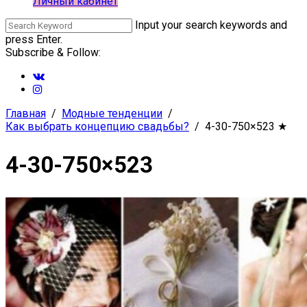
Личный кабинет
Input your search keywords and
press Enter.
Subscribe & Follow:
Главная
Модные тенденции
Как выбрать концепцию свадьбы?
4-30-750×523
★
4-30-750×523