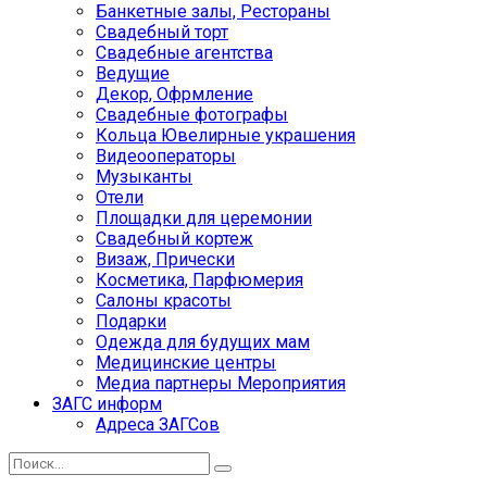
Банкетные залы, Рестораны
Свадебный торт
Свадебные агентства
Ведущие
Декор, Офрмление
Свадебные фотографы
Кольца Ювелирные украшения
Видеооператоры
Музыканты
Отели
Площадки для церемонии
Свадебный кортеж
Визаж, Прически
Косметика, Парфюмерия
Салоны красоты
Подарки
Одежда для будущих мам
Медицинские центры
Медиа партнеры Мероприятия
ЗАГС информ
Адреса ЗАГСов