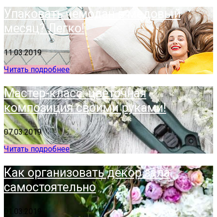
Упаковать чемодан в медовый
месяц? Легко!
11.03.2019
Читать подробнее
Мастер-класс: цветочная
композиция своими руками!
07.03.2019
Читать подробнее
Как организовать декор зала
самостоятельно
01.03.2019