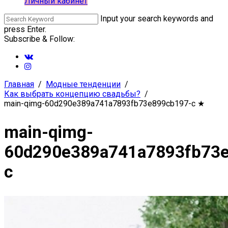
Личный кабинет
Input your search keywords and
press Enter.
Subscribe & Follow:
Главная
Модные тенденции
Как выбрать концепцию свадьбы?
main-qimg-60d290e389a741a7893fb73e899cb197-c
★
main-qimg-
60d290e389a741a7893fb73
c