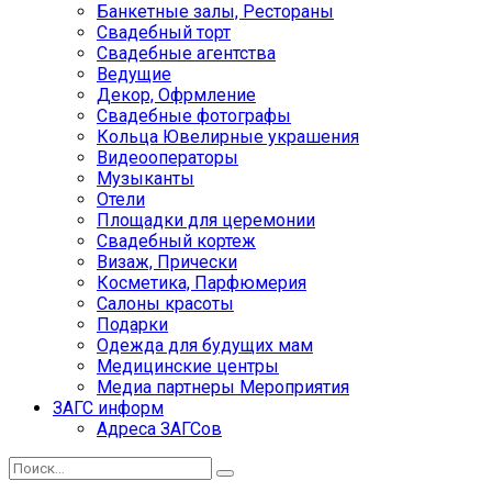
Банкетные залы, Рестораны
Свадебный торт
Свадебные агентства
Ведущие
Декор, Офрмление
Свадебные фотографы
Кольца Ювелирные украшения
Видеооператоры
Музыканты
Отели
Площадки для церемонии
Свадебный кортеж
Визаж, Прически
Косметика, Парфюмерия
Салоны красоты
Подарки
Одежда для будущих мам
Медицинские центры
Медиа партнеры Мероприятия
ЗАГС информ
Адреса ЗАГСов