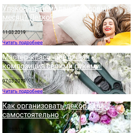
Упаковать чемодан в медовый
месяц? Легко!
11.03.2019
Читать подробнее
Мастер-класс: цветочная
композиция своими руками!
07.03.2019
Читать подробнее
Как организовать декор зала
самостоятельно
01.03.2019