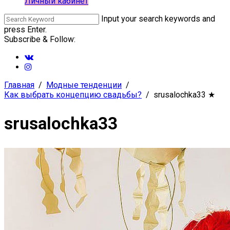
Личный кабинет
Input your search keywords and
press Enter.
Subscribe & Follow:
Главная
Модные тенденции
Как выбрать концепцию свадьбы?
srusalochka33
★
srusalochka33