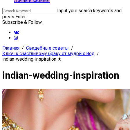
Личный кабинет
Input your search keywords and
press Enter.
Subscribe & Follow:
Главная
Свадебные советы
Ключ к счастливому браку от мудрых Вед
indian-wedding-inspiration
★
indian-wedding-inspiration