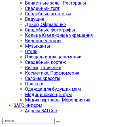
Банкетные залы, Рестораны
Свадебный торт
Свадебные агентства
Ведущие
Декор, Офрмление
Свадебные фотографы
Кольца Ювелирные украшения
Видеооператоры
Музыканты
Отели
Площадки для церемонии
Свадебный кортеж
Визаж, Прически
Косметика, Парфюмерия
Салоны красоты
Подарки
Одежда для будущих мам
Медицинские центры
Медиа партнеры Мероприятия
ЗАГС информ
Адреса ЗАГСов