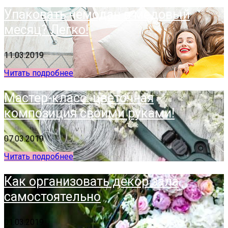
Упаковать чемодан в медовый
месяц? Легко!
11.03.2019
Читать подробнее
Мастер-класс: цветочная
композиция своими руками!
07.03.2019
Читать подробнее
Как организовать декор зала
самостоятельно
01.03.2019